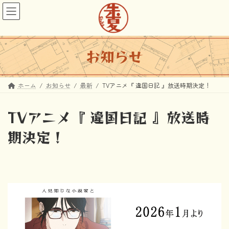
コ
ナ
ン
ビ
テ
ゲ
ン
ー
ツ
シ
お知らせ
へ
ョ
ス
ン
キ
に
ホーム
お知らせ
最新
TVアニメ『 違国日記 』放送時期決定！
ッ
移
プ
動
TVアニメ『 違国日記 』放送時
期決定！